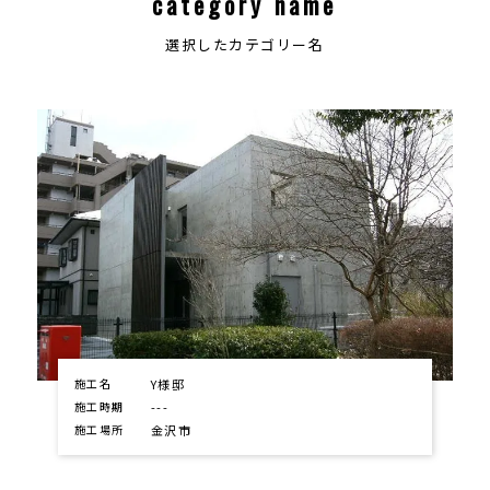
category name
選択したカテゴリー名
施工名
Y様邸
施工時期
---
施工場所
金沢市